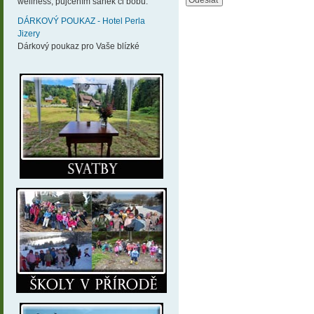
wellness, půjčením sáněk či bobů.
DÁRKOVÝ POUKAZ - Hotel Perla
Jizery
Dárkový poukaz pro Vaše blízké