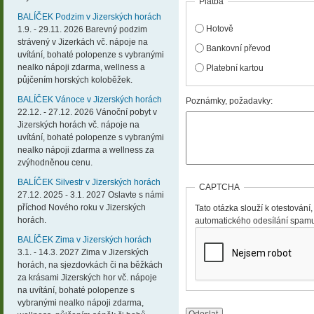
Platba
BALÍČEK Podzim v Jizerských horách
Hotově
1.9. - 29.11. 2026 Barevný podzim
strávený v Jizerkách vč. nápoje na
Bankovní převod
uvítání, bohaté polopenze s vybranými
nealko nápoji zdarma, wellness a
Platební kartou
půjčením horských koloběžek.
BALÍČEK Vánoce v Jizerských horách
Poznámky, požadavky:
22.12. - 27.12. 2026 Vánoční pobyt v
Jizerských horách vč. nápoje na
uvítání, bohaté polopenze s vybranými
nealko nápoji zdarma a wellness za
zvýhodněnou cenu.
BALÍČEK Silvestr v Jizerských horách
CAPTCHA
27.12. 2025 - 3.1. 2027 Oslavte s námi
příchod Nového roku v Jizerských
Tato otázka slouží k otestování,
horách.
automatického odesílání spam
BALÍČEK Zima v Jizerských horách
3.1. - 14.3. 2027 Zima v Jizerských
horách, na sjezdovkách či na běžkách
za krásami Jizerských hor vč. nápoje
na uvítání, bohaté polopenze s
vybranými nealko nápoji zdarma,