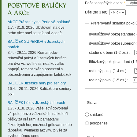
Počet dospělých osob:
*
Děti (do 3 let):
AKCE Prázdniny na Perle vč. snídaně
Preferovaná skladba pokoj
1.7. - 31.8. 2026 Ubytování na dvě
nebo více nocí se snídaní v ceně.
dvoulůžkový pokoj standard (
BALÍČEK SUPERIOR v Jizerských
dvoulůžkový pokoj superior (
horách
3.4. - 29.11. 2026 Romanticko-
studio s krbem (1-2 os.) :
relaxační pobyt v Jizerských horách
pro dva vč. wellness, nealko / alko
nápojů, romantického posezení s
rodinný pokoj (1-4 os.) :
občerstvením a zapůjčením koloběžek
rodinný pokoj (1-5 os.) :
BALÍČEK Jizerské hory pro seniory
16.4. - 29.11. 2026 Balíček pro seniory
55+
BALÍČEK Léto v Jizerských horách
Strava
1.7. - 31.8. 2026 Vaše letní dovolená
vč. polopenze v Jizerkách, na kole či
snídaně
pěšky za krásami a památkami
polopenze
Jizerských hor, možnost grilování nebo
táboráku, wellness aktivity, to vše za
zvýhodněnou cenu.