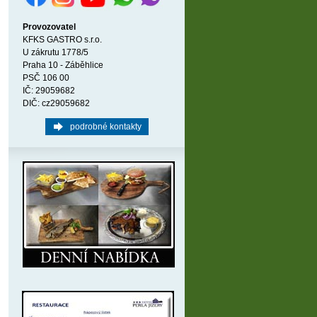
Provozovatel
KFKS GASTRO s.r.o.
U zákrutu 1778/5
Praha 10 - Záběhlice
PSČ 106 00
IČ: 29059682
DIČ: cz29059682
podrobné kontakty